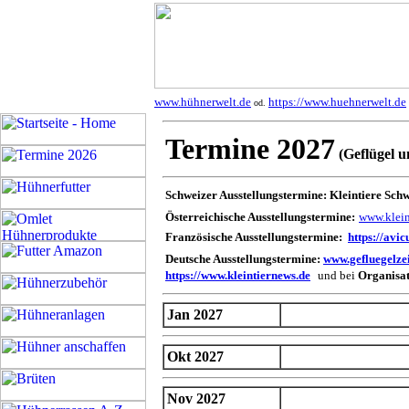
www.hühnerwelt.de
https://www.huehnerwelt.de
od.
Termine 2027
(Geflügel u
Schweizer Ausstellungstermine: Kleintiere Sch
Österreichische Ausstellungstermine:
www.klein
Französische Ausstellungstermine:
https://avi
Deutsche Ausstellungstermine:
www.gefluegelze
https://www.kleintiernews.de
und bei
Organisa
Jan 2027
Okt 2027
Nov 2027