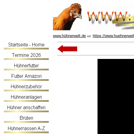
www.hühnerwelt.de
https://www.huehnerwel
od.