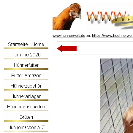
www.hühnerwelt.de
https://www.huehnerwel
od.