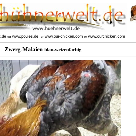
t.de
www.poules.de
www.our-chicken.com
www.ourchicken.com
ou
or
or
Zwerg-Malaien
blau-weizenfarbig