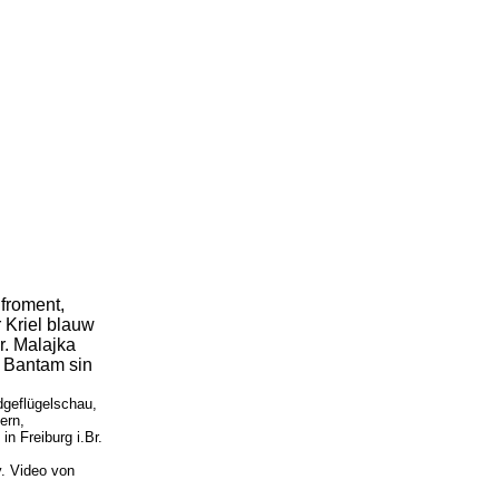
froment,
 Kriel blauw
r. Malajka
 Bantam sin
geflügelschau,
ern,
n Freiburg i.Br.
. Video von