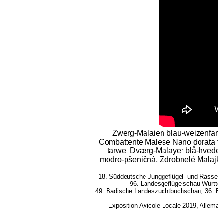
Zwerg-Malaien blau-weizenfar
Combattente Malese Nano dorata f
tarwe, Dværg-Malayer blå-hvedef
modro-pšeničná, Zdrobnelé Malajk
18. Süddeutsche Junggeflügel- und Rasse
96. Landesgeflügelschau Würt
49. Badische Landeszuchtbuchschau, 36. Ba
Exposition Avicole Locale 2019, Allem