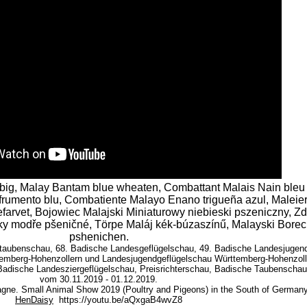
big, Malay Bantam blue wheaten, Combattant Malais Nain bleu 
rumento blu, Combatiente Malayo Enano trigueña azul, Maleier
arvet, Bojowiec Malajski Miniaturowy niebieski pszeniczny, Zd
y modře pšeničné, Törpe Maláj kék-búzaszínű, Malayski Borec
pshenichen.
taubenschau, 68. Badische Landesgeflügelschau, 49. Badische Landesjugend
temberg-Hohenzollern und Landesjugendgeflügelschau Württemberg-Hohenzoll
dische Landesziergeflügelschau, Preisrichterschau, Badische Taubenschau i
vom 30.11.2019 - 01.12.2019.
agne. Small Animal Show 2019 (Poultry and Pigeons) in the South of Germany
HenDaisy
https://youtu.be/aQxgaB4wvZ8