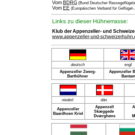
Vom
BDRG
(Bund Deutscher Rassegeflügelz
Vom
EE
(Europäischen Verband für Geflügel-
Links zu dieser Hühnerrasse:
Klub der Appenzeller- und Schweiz
www.appenzeller-und-schweizerhuhn
deutsch
engl
.
Appenzeller Zwerg-
Appenzeller 
Barthühner
Banta
niederl.
dän
.
Appenzell
A
Appenzeller
Skæggede
Baardhoen Kriel
Dværghøns
M