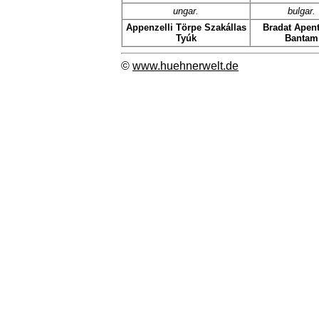
ungar.
bulgar.
Appenzelli Törpe Szakállas
Bradat Apent
Tyúk
Bantam
©
www.huehnerwelt.de