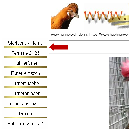
www.hühnerwelt.de
https://www.huehnerwel
od.