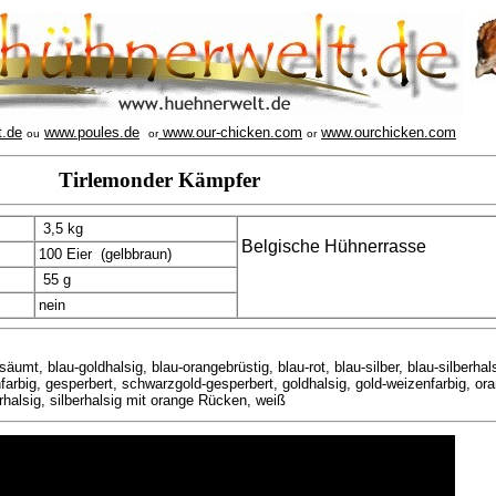
t.de
www.poules.de
www.our-chicken.com
www.ourchicken.com
ou
or
or
Tirlemonder Kämpfer
3,5 kg
Belgische Hühnerrasse
100 Eier (gelbbraun)
55 g
nein
säumt, blau-goldhalsig, blau-orangebrüstig, blau-rot, blau-silber, blau-silberhals
farbig, gesperbert, schwarzgold-gesperbert, goldhalsig, gold-weizenfarbig, ora
rhalsig, silberhalsig mit orange Rücken, weiß