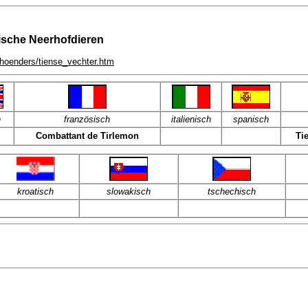
gische Neerhofdieren
e_hoenders/tiense_vechter.htm
h
französisch
italienisch
spanisch
Combattant de Tirlemon
Ti
kroatisch
slowakisch
tschechisch