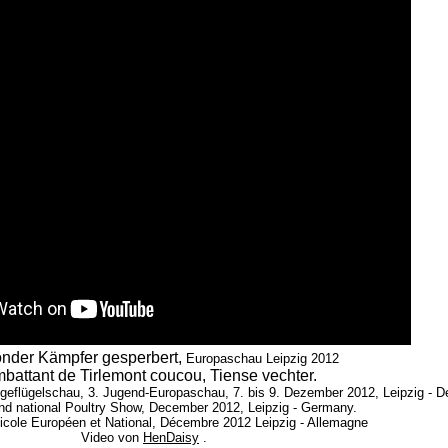
onder Kämpfer gesperbert,
Europaschau Leipzig 2012
battant de Tirlemont coucou, Tiense vechter.
geflügelschau, 3. Jugend-Europaschau, 7. bis 9. Dezember 2012, Leipzig - D
d national Poultry Show, December 2012, Leipzig - Germany.
icole Européen et National, Décembre 2012 Leipzig - Allemagne
Video von
HenDaisy
.