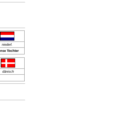
niederl.
ense Vechter
dänisch