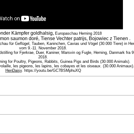
onder Kämpfer goldhalsig,
Europaschau Herning 2018
emon saumon doré, Tiense Vechter patrijs, Bojowiec z Tienen .
au für Geflügel, Tauben, Kaninchen, Cavias und Vögel (30.000 Tiere) in He
vom 9.-11. November 2018.
tilling for Fjerkrae, Duer, Kaniner, Marsvin og Fugle, Herning, Danmark fra 
2018.
ng for Poultry, Pigeons, Rabbits, Guinea Pigs and Birds (30.000 Animals).
laille, les pigeons, les lapins, les cobayes et les oiseaux. (30.000 Animaux)
HenDaisy
. https://youtu.be/GC7BSMphuXQ