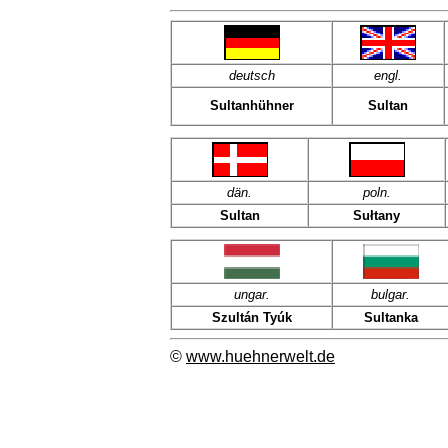
deutsch
engl.
Sultanhühner
Sultan
dän
.
poln
.
Sultan
Sułtany
ungar.
bulgar.
Szultán Tyúk
Sultanka
©
www.huehnerwelt.de