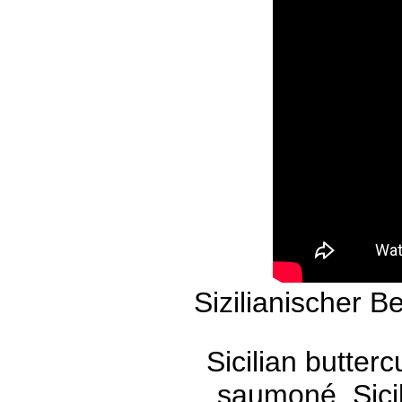
Sizilianischer 
Sicilian butterc
saumoné, Sicil