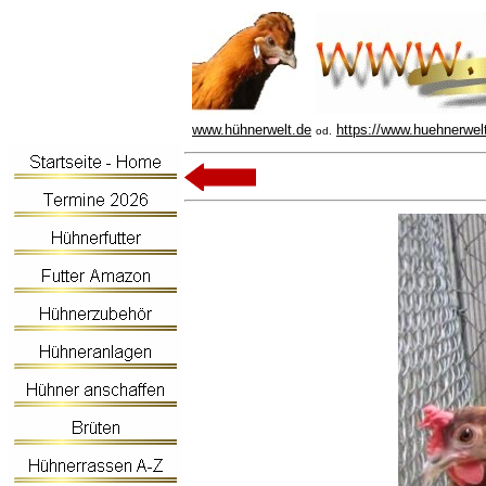
www.hühnerwelt.de
https://www.huehnerwel
od.