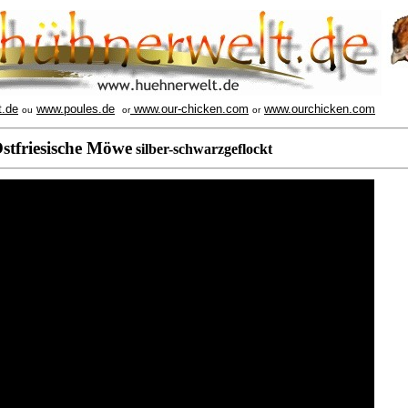
t.de
www.poules.de
www.our-chicken.com
www.ourchicken.com
ou
or
or
stfriesische Möwe
silber-schwarzgeflockt