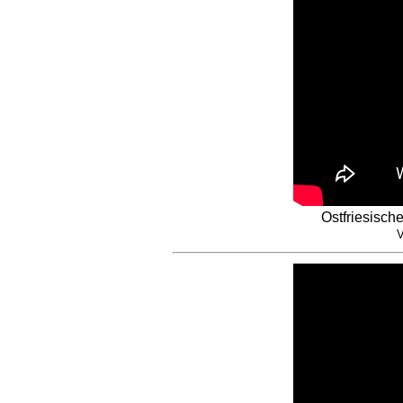
Ostfriesisch
V