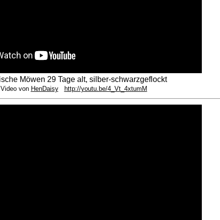
sische Möwen 29 Tage alt, silber-schwarzgeflockt
Video von
HenDaisy
http://youtu.be/4_Vt_4xtumM