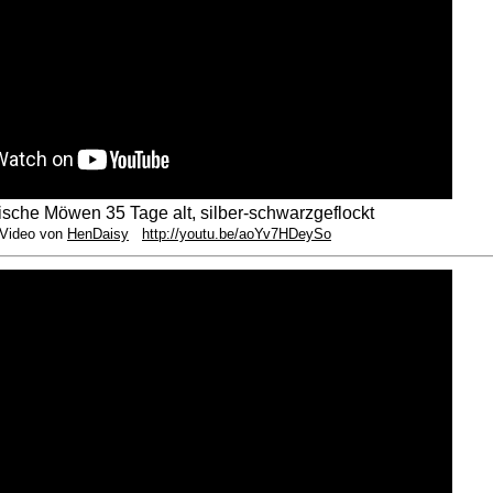
sische Möwen 35 Tage alt, silber-schwarzgeflockt
ideo von
HenDaisy
http://youtu.be/aoYv7HDeySo