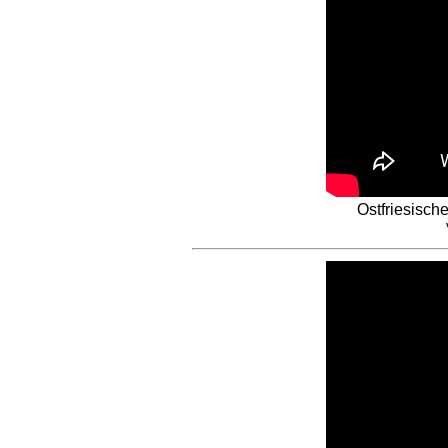
Ostfriesisch
V