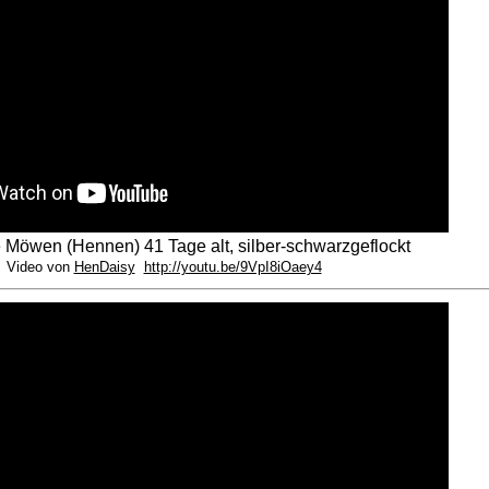
e Möwen (Hennen) 41 Tage alt, silber-schwarzgeflockt
Video von
HenDaisy
http://youtu.be/9VpI8iOaey4