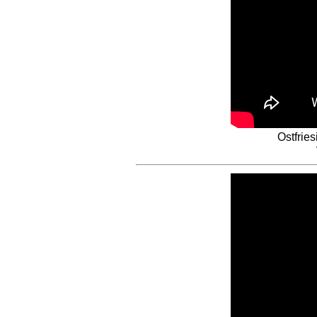
Ostfrie
V