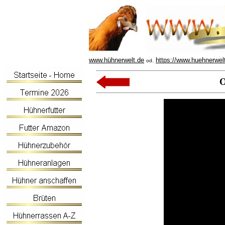
www.hühnerwelt.de
https://www.huehnerwel
od.
O