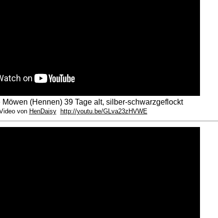
e Möwen (Hennen) 39 Tage alt, silber-schwarzgeflockt
ideo von
HenDaisy
http://youtu.be/GLva23zHVWE