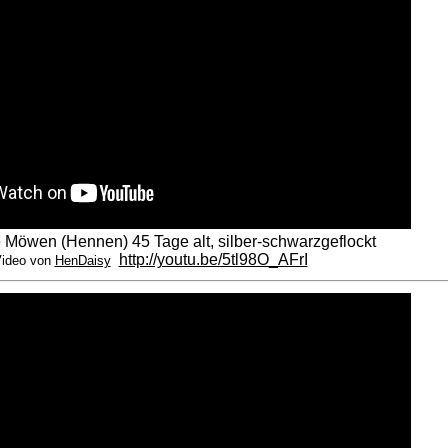
e Möwen (Hennen) 45 Tage alt, silber-schwarzgeflockt
http://youtu.be/5tl98O_AFrI
ideo von
HenDaisy