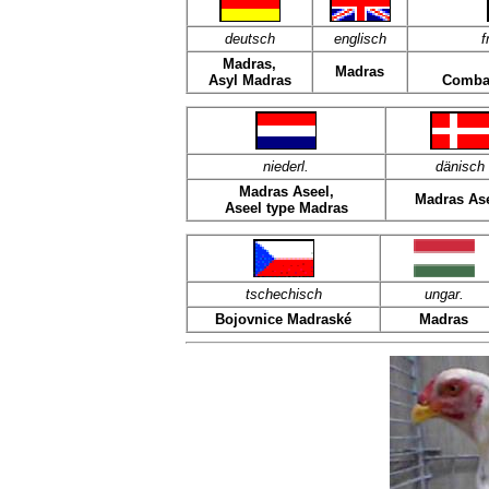
deutsch
englisch
f
Madras,
Madras
Asyl Madras
Combat
niederl.
dänisch
Madras Aseel,
Madras As
Aseel type Madras
tschechisch
ungar.
Bojovnice Madraské
Madras