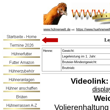
www.hühnerwelt.de
https://www.huehnerwel
od.
Le
Henne:
Gewicht:
Legeleistung im 1. Jahr:
Bruteier-Mindestgewicht:
Bruttrieb:
Videolink:
displ
Weic
Volierenhaltun