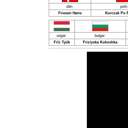
dän
.
poln
Friesen Høns
Kurczak Po 
ungar.
bulgar.
Fríz Tyúk
Friziyska Kokoshka