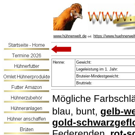
www.hühnerwelt.de
https://www.huehnerwel
od.
Henne:
Gewicht:
Legeleistung im 1. Jahr:
Bruteier-Mindestgewicht:
Bruttrieb:
Mögliche Farbschl
blau, bunt,
gelb-we
gold-schwarzgefl
Federenden,
rot-s