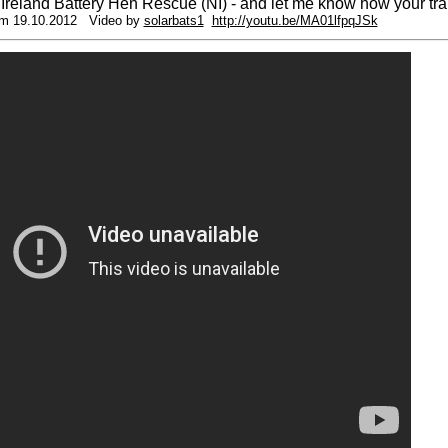
Ireland Battery Hen Rescue (NI) - and let me know how your tra
 am 19.10.2012 Video by
solarbats1
http://youtu.be/MA01lfpqJSk