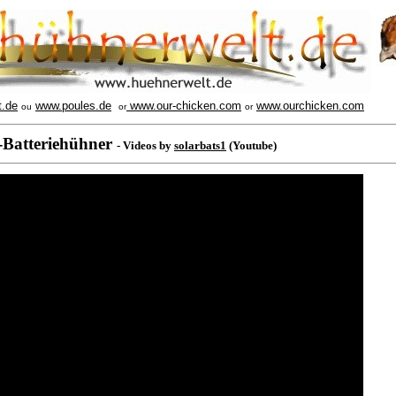
t.de
www.poules.de
www.our-chicken.com
www.ourchicken.com
ou
or
or
-Batteriehühner
- Videos by
solarbats1
(Youtube)