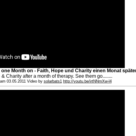
y one Month on - Faith, Hope und Charity einen Monat späte
& Charity after a month of therapy. See them go........
am 03.05.2011 Video by
solarbats1
http://youtu.be/irtNNmXw-l4