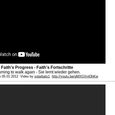
Faith's Progress - Faith's Fortschritte
rning to walk again - Sie lernt wieder gehen.
 05.01.2012 Video by
solarbats1
http://youtu.be/gMXGVn43hKw