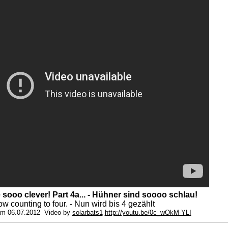
sooo clever! Part 4a... - Hühner sind soooo schlau!
w counting to four. - Nun wird bis 4 gezählt
 am 06.07.2012 Video by
solarbats1
http://youtu.be/0c_wOkM-YLI