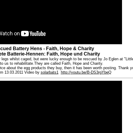
cued Battery Hens - Faith, Hope & Charity
ete Batterie-Hennen: Faith, Hope und Charity
eir legs whilst caged, but were lucky enough to be rescued by Jo Eglen at "Lit
to us to rehabilitate.They are called Faith, Hope and Charity.
ice about the egg products they buy, then it has been worth posting. Thank yo
m 13.03.2011 Video by
solarbats1
http://youtu.be/B-DS3rgYbeQ