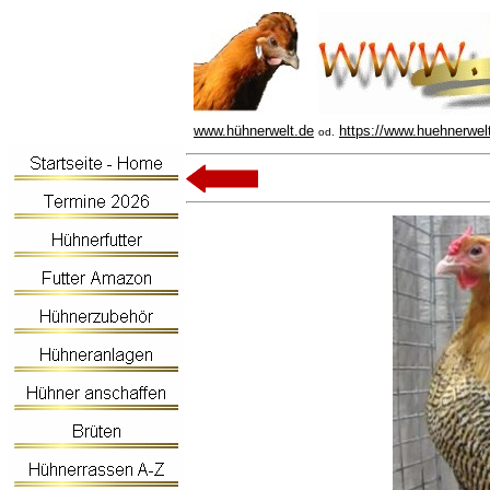
www.hühnerwelt.de
https://www.huehnerwel
od.