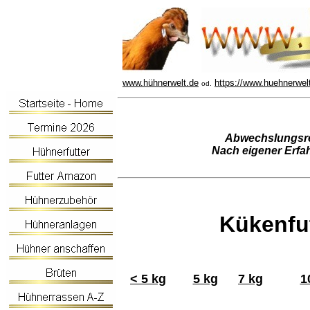
www.hühnerwelt.de
https://www.huehnerwel
od.
Abwechslungsrei
Nach eigener Erfah
Kükenfut
< 5 kg
5 kg
7 kg
1