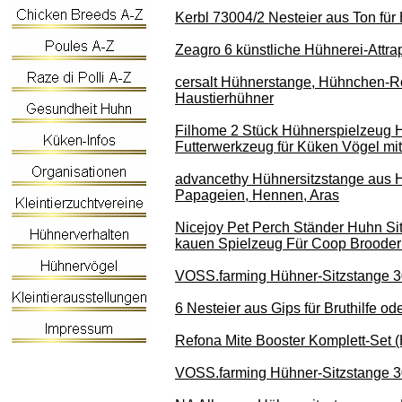
Kerbl 73004/2 Nesteier aus Ton für
Zeagro 6 künstliche Hühnerei-Attra
cersalt Hühnerstange, Hühnchen-Ro
Haustierhühner
Filhome 2 Stück Hühnerspielzeug 
Futterwerkzeug für Küken Vögel mi
advancethy Hühnersitzstange aus Ho
Papageien, Hennen, Aras
Nicejoy Pet Perch Ständer Huhn S
kauen Spielzeug Für Coop Broode
VOSS.farming Hühner-Sitzstange 3
6 Nesteier aus Gips für Bruthilfe od
Refona Mite Booster Komplett-Set (
VOSS.farming Hühner-Sitzstange 3