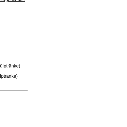
ülptränke)
lptränke)