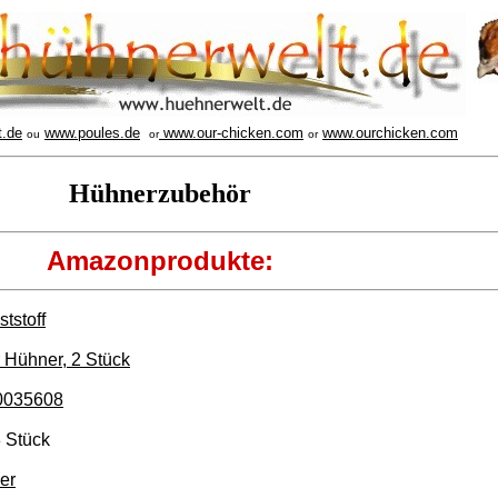
t.de
www.poules.de
www.our-chicken.com
www.ourchicken.com
ou
or
or
Hühnerzubehör
Amazonprodukte:
tstoff
r Hühner, 2 Stück
#0035608
8 Stück
er