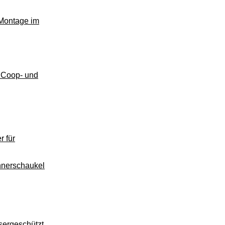
 Montage im
r Coop- und
r für
hnerschaukel
sergeschützt