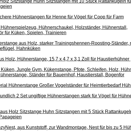
Holz Sitzstange Huhn Sitzstangen mit 10 Stück Rattankugeln f
ageien
ichere Hühnerstangen für Henne für Vögel für Coop für Farm
Hühnerspielzeug, Hühnerschaukel, Holzständer, Hühnerstall,
 für Küken, Spielen, Trainieren
rstange aus Holz, starker Trainingshennen-Roosting-Ständer, 
Geflügel, Hahnküken
Holz, Hühnerstange, 15,7 x 4,7 x 3,1 Zoll für Haustierhühner
 Küken, Jungle Gym, Kükenstange, Pfote, Schleifen, Holz, Hüh
Hühnerstange, Ständer für Bauernhof, Haustierstall, Bogenfor
rial Hühnerstange Großer Vogelständer für Heimtierbedarf Hü
undlich 2 Set ungiftige Hühnerstangen stark für Vögel für Hühner
aus Holz Sitzstange Huhn Sitzstangen mit 5 Stück Rattankugel
 Papageien
zyNest, aus Kunststoff, zur Wandmontage, Nest für bis zu 5 Hü