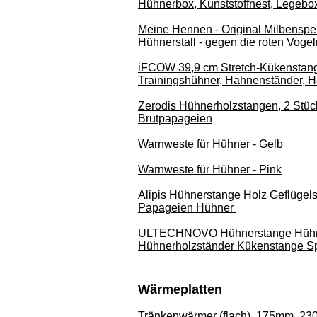
Hühnerbox, Kunststoffnest, Legebox
Meine Hennen - Original Milbensper
Hühnerstall - gegen die roten Vogel
iFCOW 39,9 cm Stretch-Kükenstange
Trainingshühner, Hahnenständer, H
Zerodis Hühnerholzstangen, 2 Stüc
Brutpapageien
Warnweste für Hühner - Gelb
Warnweste für Hühner - Pink
Alipis Hühnerstange Holz Geflügels
Papageien Hühner
ULTECHNOVO Hühnerstange Hühnersp
Hühnerholzständer Kükenstange Sp
Wärmeplatten
Tränkenwärmer (flach), 175mm, 230V