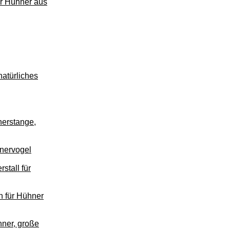
ür Hühner aus
natürliches
nerstange,
hnervogel
stall für
n für Hühner
hner, große