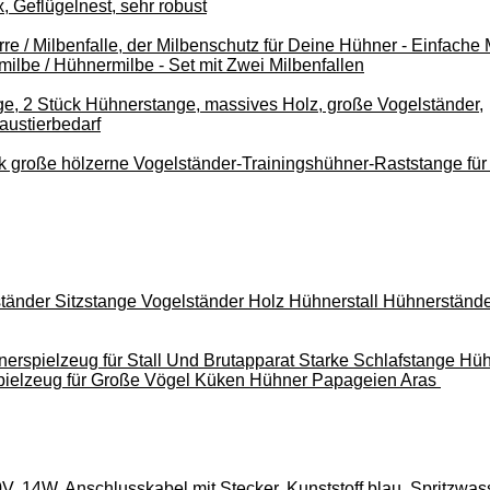
, Geflügelnest, sehr robust
re / Milbenfalle, der Milbenschutz für Deine Hühner - Einfache
milbe / Hühnermilbe - Set mit Zwei Milbenfallen
, 2 Stück Hühnerstange, massives Holz, große Vogelständer,
austierbedarf
k große hölzerne Vogelständer-Trainingshühner-Raststange fü
tänder Sitzstange Vogelständer Holz Hühnerstall Hühnerstände
ielzeug für Stall Und Brutapparat Starke Schlafstange Hü
ielzeug für Große Vögel Küken Hühner Papageien Aras
, 14W, Anschlusskabel mit Stecker, Kunststoff blau, Spritzwas