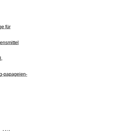
e für
ensmittel
l,
ug-papageien-