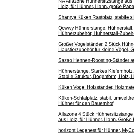
NA Allazone Hühnersitzstange aus 
Holz, für Hühner, Hahn, große Pap
Shanrya Küken Rastplatz, stabile s
Qcwwy Hühnerstange, Hühnerstall, 
Hühnerzubehör, Hühnerstall-Zubehör
Großer Vogelständer, 2 Stück Hühne
Haustierzubehör für kleine Vögel, 
Sazao Hennen-Roosting-Ständer aus 
Hühnerstange, Starkes Kiefernholz,
Stabile Struktur, Bogenform, Holz, 
Küken Vogel Holzständer, Holzmate
Küken-Schlafplatz, stabil, umweltfre
Hühner für den Bauernhof
Allazone 4 Stück Hühnersitzstange 
aus Holz, für Hühner, Hahn, Große
horizont Legenest für Hühner, MyCo