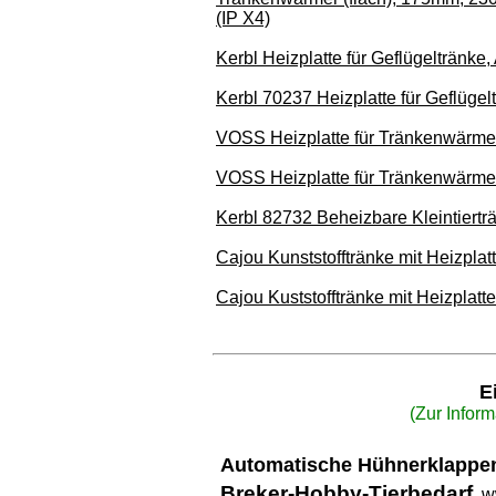
(IP X4)
Kerbl Heizplatte für Geflügeltränk
Kerbl 70237 Heizplatte für Geflügel
VOSS Heizplatte für Tränkenwärmer
VOSS Heizplatte für Tränkenwärmer
Kerbl 82732 Beheizbare Kleintiertr
Cajou Kunststofftränke mit Heizplat
Cajou Kuststofftränke mit Heizplatt
E
(Zur Infor
Automatische Hühnerklapp
Breker-Hobby-Tierbedarf
w