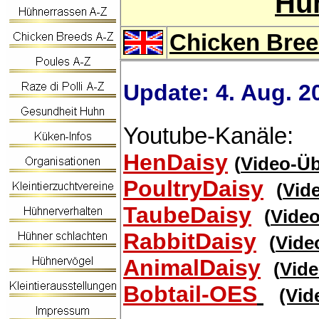
Hüh
Chicken Bree
Update: 4. Aug. 2
Youtube-Kanäle:
HenDaisy
(
Video-Üb
PoultryDaisy
(
Vid
TaubeDaisy
(
Video
RabbitDaisy
(
Vide
AnimalDaisy
(
Vide
Bobtail-OES
(Vid