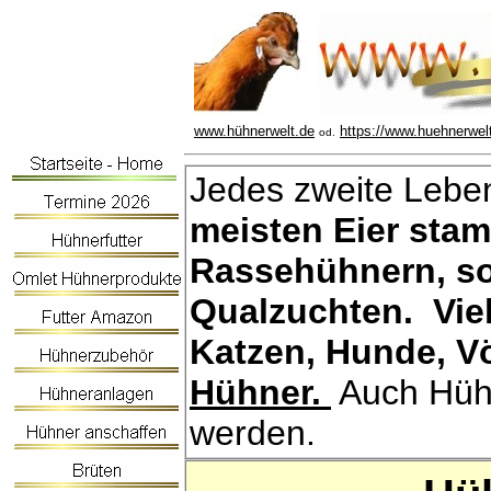
www.hühnerwelt.de
https://www.huehnerwel
od.
Jedes zweite Leben
meisten Eier sta
Rassehühnern, so
Qualzuchten. Vie
Katzen, Hunde, Vö
Hühner.
Auch Hühn
werden.