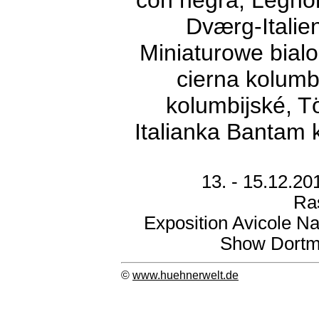
con negra, Leghor
Dværg-Italien
Miniaturowe bialo
cierna kolumb
kolumbijské, Tö
Italianka Bantam k
13. - 15.12.2
Ra
Exposition Avicole N
Show Dortmu
©
www.huehnerwelt.de