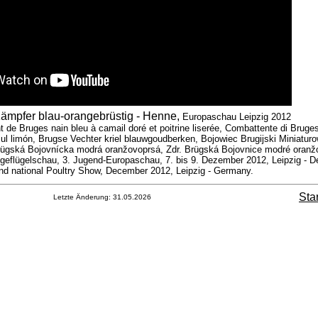
ämpfer blau-orangebrüstig
- Henne,
Europaschau Leipzig 2012
e Bruges nain bleu à camail doré et poitrine liserée, Combattente di Bruges
l limón, Brugse Vechter kriel blauwgoudberken, Bojowiec Brugijski Miniaturo
rügská Bojovnícka modrá oranžovoprsá, Zdr. Brügská Bojovnice modré oranž
geflügelschau, 3. Jugend-Europaschau, 7. bis 9. Dezember 2012, Leipzig - D
d national Poultry Show, December 2012, Leipzig - Germany.
Sta
Letzte Änderung:
31.05.2026