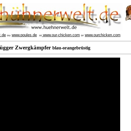
t.de
www.poules.de
www.our-chicken.com
www.ourchicken.com
ou
or
or
ügger Zwergkämpfer
blau-orangebrüstig