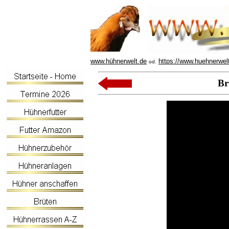
www.hühnerwelt.de
https://www.huehnerwel
od.
Br