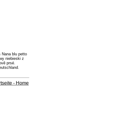
 Nana blu petto
wy niebieski z
ově prsé.
eutschland.
rtseite - Home