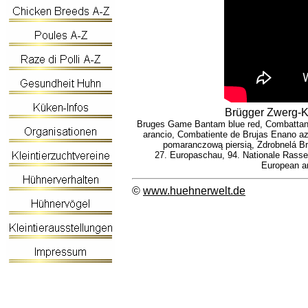
Brügger Zwerg-K
Bruges Game Bantam blue red, Combattant d
arancio, Combatiente de Brujas Enano azu
pomaranczową piersią, Zdrobnelá B
27. Europaschau, 94. Nationale Rasse
European an
©
www.huehnerwelt.de