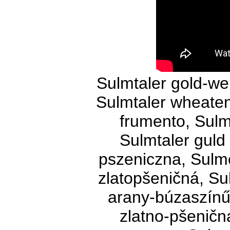
Sulmtaler gold-we
Sulmtaler wheaten
frumento, Sulmt
Sulmtaler guld 
pszeniczna, Sulm
zlatopšeničná, Su
arany-búzaszínű
zlatno-pšeničn