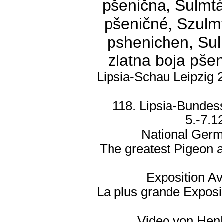
pšenična, Sulmtá
pšeničné, Szulm
pshenichen, Sul
zlatna boja pšen
Lipsia-Schau Leipzig 
118. Lipsia-Bundes
5.-7.1
National Germ
The greatest Pigeon 
Exposition Av
La plus grande Exposi
Video von
Hen