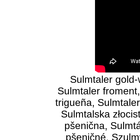
Sulmtaler gold-
Sulmtaler froment,
trigueña, Sulmtale
Sulmtalska złocis
pšenična, Sulmtá
pšeničné, Szulm