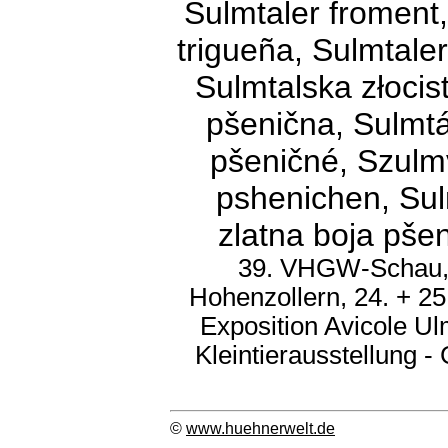
Sulmtaler froment,
trigueña, Sulmtale
Sulmtalska złocis
pšenična, Sulmtá
pšeničné, Szulm
pshenichen, Sul
zlatna boja pšen
39. VHGW-Schau, 
Hohenzollern, 24. + 2
Exposition Avicole U
Kleintierausstellung 
©
www.huehnerwelt.de