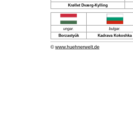
Krøllet Dværg-Kylling
ungar.
bulgar.
Borzastyúk
Kadrava Kokoshka
©
www.huehnerwelt.de