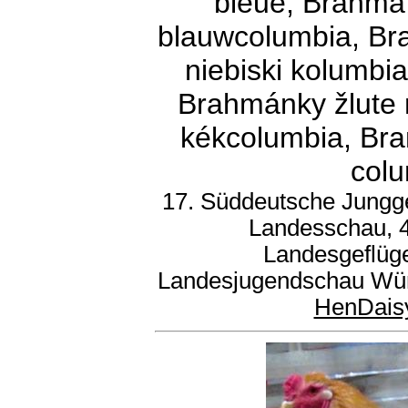
bleue, Brahma 
blauwcolumbia, Bra
niebiski kolumbi
Brahmánky žlute 
kékcolumbia, Bra
colu
17. Süddeutsche Jungge
Landesschau, 4
Landesgeflüg
Landesjugendschau Würt
HenDais