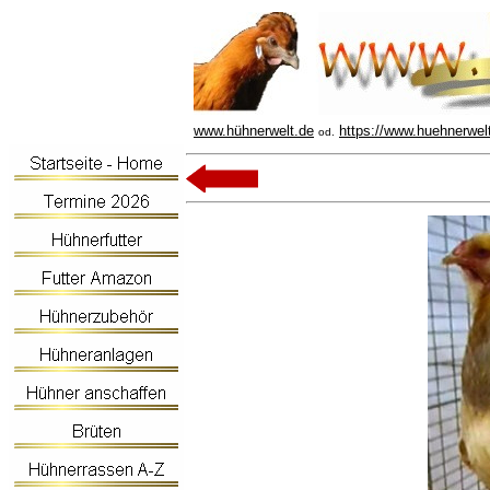
www.hühnerwelt.de
https://www.huehnerwel
od.