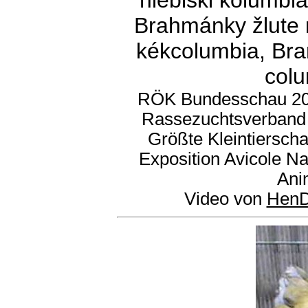
niebiski kolumbi
Brahmánky žlute 
kékcolumbia, Bra
colu
RÖK Bundesschau 201
Rassezuchtsverband Ö
Größte Kleintiersch
Exposition Avicole Na
Ani
Video von
HenD