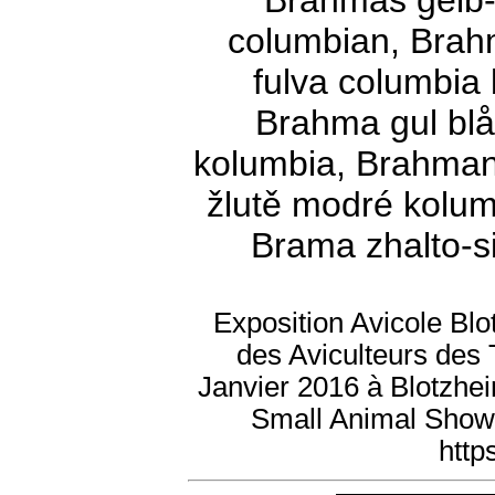
Brahmas gelb-
columbian, Brah
fulva columbia
Brahma gul blå
kolumbia, Brahman
žlutě modré kolum
Brama zhalto-s
Exposition Avicole Bl
des Aviculteurs des T
Janvier 2016 à Blotzhei
Small Animal Show
http