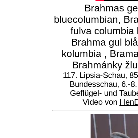
Brahmas gel
bluecolumbian, Br
fulva columbia
Brahma gul blå
kolumbia , Brama
Brahmánky žlut
117. Lipsia-Schau, 8
Bundesschau, 6.-8.
Geflügel- und Taub
Video von
HenD